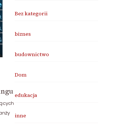
Bez kategorii
biznes
budownictwo
Dom
ingu
edukacja
zących
ranży
inne