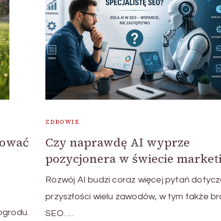
ZDROWIE
gować
Czy naprawdę AI wyprze
pozycjonera w świecie market
Rozwój AI budzi coraz więcej pytań dotyc
przyszłości wielu zawodów, w tym także b
ogrodu.
SEO. …