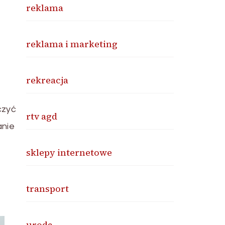
reklama
reklama i marketing
rekreacja
czyć
rtv agd
anie
sklepy internetowe
transport
uroda