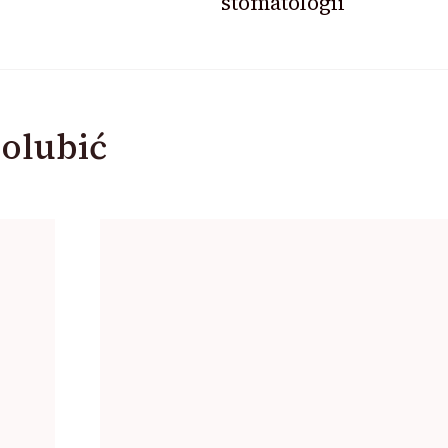
stomatologii
olubić