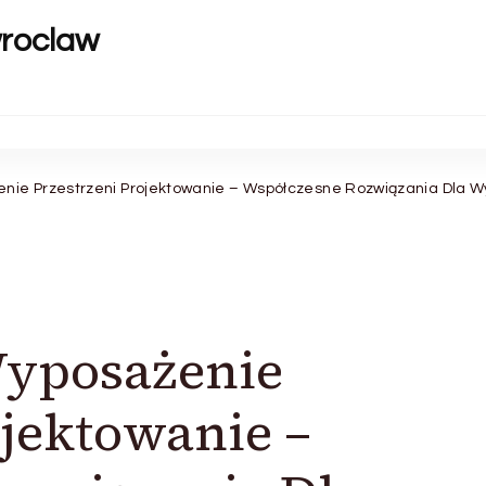
wroclaw
nie Przestrzeni Projektowanie – Współczesne Rozwiązania Dla 
yposażenie
ojektowanie –