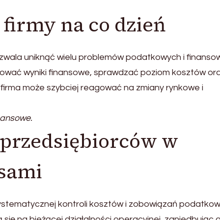
 firmy na co dzień
ozwala uniknąć wielu problemów podatkowych i finanso
izować wyniki finansowe, sprawdzać poziom kosztów or
u firma może szybciej reagować na zmiany rynkowe i
nansowe.
 przedsiębiorców w
nsami
ystematycznej kontroli kosztów i zobowiązań podatkow
się na bieżącej działalności operacyjnej, zaniedbując a