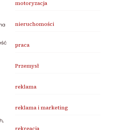
motoryzacja
nieruchomości
rma
eść
praca
Przemysł
reklama
reklama i marketing
h,
rekreacja