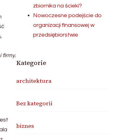
zbiornika na ścieki?
Nowoczesne podejście do
m
organizacji finansowej w
ść
przedsiębiorstwie
,
 firmy.
Kategorie
architektura
Bez kategorii
jest
biznes
ala
 z