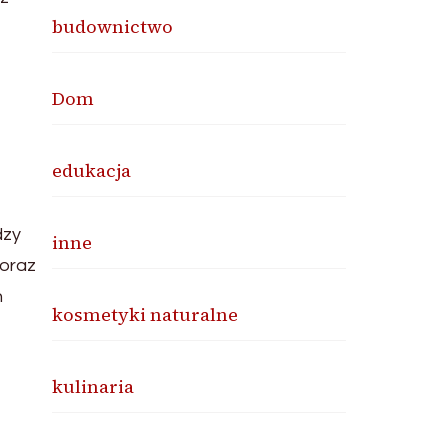
budownictwo
Dom
edukacja
dzy
inne
oraz
h
kosmetyki naturalne
kulinaria