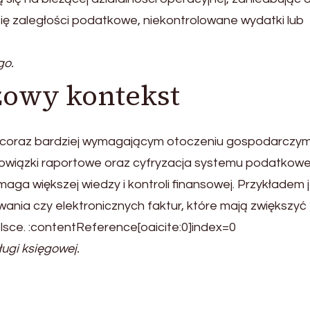
się zaległości podatkowe, niekontrolowane wydatki lub
go.
żowy kontekst
w coraz bardziej wymagającym otoczeniu gospodarczym
wiązki raportowe oraz cyfryzacja systemu podatkow
aga większej wiedzy i kontroli finansowej. Przykładem 
ia czy elektronicznych faktur, które mają zwiększyć
lsce. :contentReference[oaicite:0]index=0
ugi księgowej.