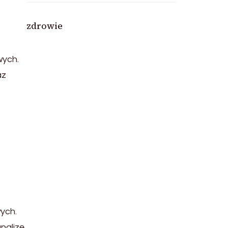
zdrowie
wych.
az
ych.
nalizę