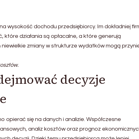
a wysokość dochodu przedsiębiorcy. Im dokładniej fi
ć, które działania są opłacalne, a które generują
 niewielkie zmiany w strukturze wydatków mogą przyni
osztów.
dejmować decyzje
ie
 opierać się na danych i analizie. Współczesne
inansowych, analiz kosztów oraz prognoz ekonomicznyc
ch decyzji. Dzięki temu przedsiębiorca może lepiej