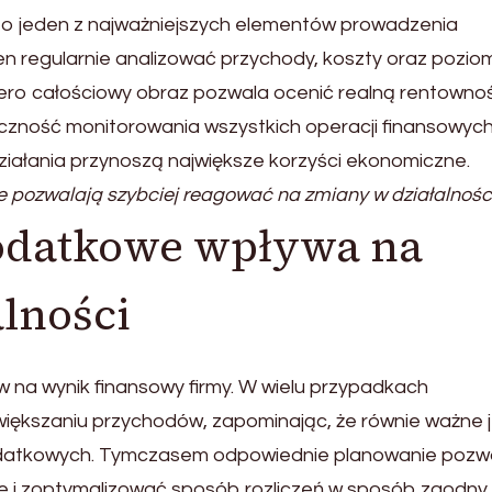
 to jeden z najważniejszych elementów prowadzenia
en regularnie analizować przychody, koszty oraz pozio
ro całościowy obraz pozwala ocenić realną rentowno
eczność monitorowania wszystkich operacji finansowych
iałania przynoszą największe korzyści ekonomiczne.
 pozwalają szybciej reagować na zmiany w działalności
odatkowe wpływa na
lności
a wynik finansowy firmy. W wielu przypadkach
zwiększaniu przychodów, zapominając, że równie ważne 
odatkowych. Tymczasem odpowiednie planowanie pozw
 i zoptymalizować sposób rozliczeń w sposób zgodny