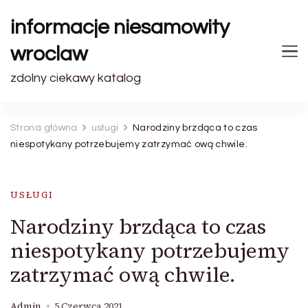
informacje niesamowity
wroclaw
zdolny ciekawy katalog
Strona główna
usługi
Narodziny brzdąca to czas
niespotykany potrzebujemy zatrzymać ową chwile.
USŁUGI
Narodziny brzdąca to czas
niespotykany potrzebujemy
zatrzymać ową chwile.
Admin
5 Czerwca 2021