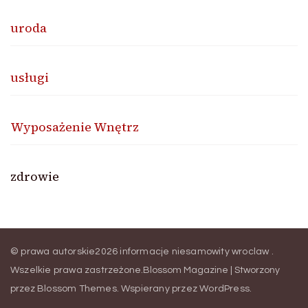
uroda
usługi
Wyposażenie Wnętrz
zdrowie
© prawa autorskie2026
informacje niesamowity wroclaw
.
Wszelkie prawa zastrzeżone.
Blossom Magazine | Stworzony
przez
Blossom Themes
.
Wspierany przez
WordPress
.