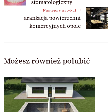
stomatologiczny
wpisu
Następny artykuł
aranżacja powierzchni
komercyjnych opole
Możesz również polubić