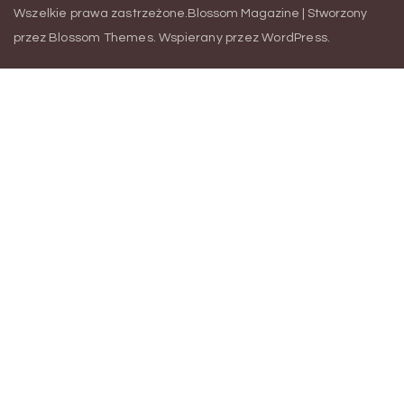
Wszelkie prawa zastrzeżone.
Blossom Magazine | Stworzony
przez
Blossom Themes
.
Wspierany przez
WordPress
.