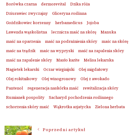
Borówka czarna
dermorevital
Dzika róża
Dziurawiec zwyczajny
Gliceryna roślinna
Goździkowiec korzenny
herbamedicus
Jojoba
Lawenda wąskolistna
lecznicza maść na skórę
Manuka
maść na oparzenia
maść na podrażnienia skóry
maśc na skórę
maśc na trądzik
maśc na wypryski
maść na zapalenia skóry
maść na zapalenie skóry
Masło karite
Melisa lekarska
Nagietek lekarski
Oczar wirginijski
Olej migdałowy
Olej rokitnikowy
Olej winogronowy
Olej z awokado
Pantenol
regeneracja naskórka maść
rewitalizacja skóry
Rumianek pospolity
Sacharyd pochodzenia roślinnego
schorzenia skóry maść
Wąkrotka azjatycka
Zielona herbata
Nawigacja
Poprzedni artykuł