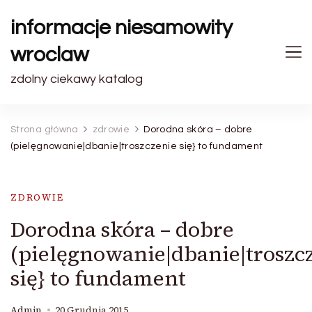
informacje niesamowity
wroclaw
zdolny ciekawy katalog
Strona główna
zdrowie
Dorodna skóra – dobre
(pielęgnowanie|dbanie|troszczenie się} to fundament
ZDROWIE
Dorodna skóra – dobre
(pielęgnowanie|dbanie|troszc
się} to fundament
Admin
20 Grudnia 2015