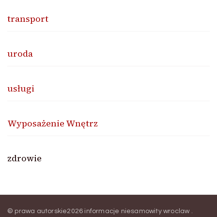
transport
uroda
usługi
Wyposażenie Wnętrz
zdrowie
© prawa autorskie2026
informacje niesamowity wroclaw
.