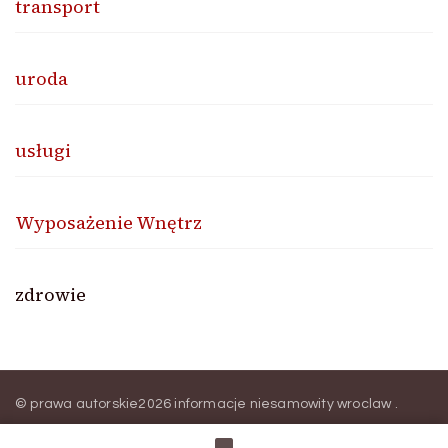
transport
uroda
usługi
Wyposażenie Wnętrz
zdrowie
© prawa autorskie2026
informacje niesamowity wroclaw
.
Wszelkie prawa zastrzeżone.
Blossom Magazine | Stworzony