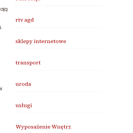
zają
rtv agd
.
sklepy internetowe
transport
uroda
i
usługi
Wyposażenie Wnętrz