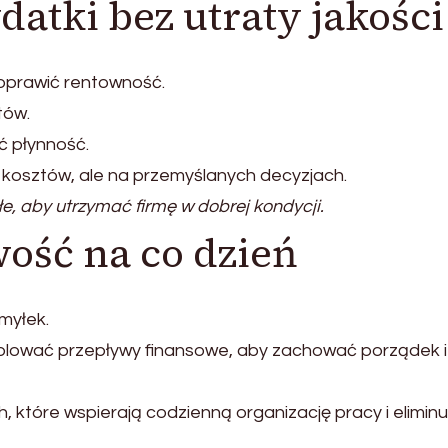
datki bez utraty jakości
oprawić rentowność.
tów.
ć płynność.
u kosztów, ale na przemyślanych decyzjach.
e, aby utrzymać firmę w dobrej kondycji.
wość na co dzień
myłek.
rolować przepływy finansowe, aby zachować porządek i
h, które wspierają codzienną organizację pracy i eliminu